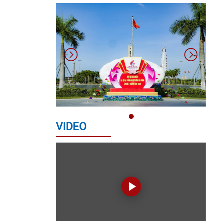
PHỐ ĐÀ NẴNG
Quyết định về việc giao kế hoạch
thu, nộp Quỹ Phòng, chống thiên tai
năm 2026
KẾ HOẠCH TỔ CHỨC CUỘC THI
TRÌNH DIỄN LÂN - SƯ - RỒNG HÒA
CƯỜNG - ĐÀ NẴNG MỞ RỘNG NĂM
VIDEO
2026
QUYẾT ĐỊNH VỀ VIỆC CÔNG NHẬN
CÁC SÁNG KIẾN NGÀNH GIÁO DỤC
VÀ ĐÀO TẠO PHƯỜNG NĂM HỌC
2025-2026 CỦA PHƯỜNG HÒA
CƯỜNG