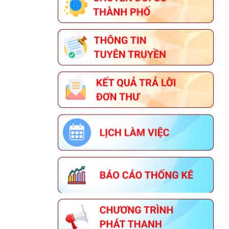
SẢN PHẨM OCOP TẠI ĐÀ NẴNG
THÔNG TIN VỀ ĐOÀN GIAO DỊCH
XÚC TIẾN THƯƠNG MẠI TẠI LIÊN
BANG NGA
THÔNG BÁO HỘI THI SẢN PHẨM
THỦ CÔNG MỸ NGHỆ VIỆT NAM
NĂM 2026
KẾ HOẠCH TỔ CHỨC GIẢI BÁO CHÍ
VỀ XÂY DỰNG ĐẢNG (GIẢI BÚA
LIỀM VÀNG) THÀNH PHỐ ĐÀ
NẴNG NĂM 2026
THÔNG BÁO VỀ VIỆC TUYỂN DỤNG
LAO ĐỘNG HỢP ĐỒNG LÀM VIỆC