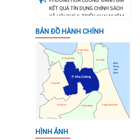
XÃ HỘI QUÝ II, TRIỂN KHAI NHIỆM
VỤ QUÝ III NĂM 2026
BẢN ĐỒ HÀNH CHÍNH
Thông báo tuyển dụng lao động
hợp đồng chuyên môn, nghiệp vụ
làm việc tại Trạm Y tế phường Hòa
Cường
UBND PHƯỜNG HÒA CƯỜNG
CÔNG BỐ QUYẾT ĐỊNH BỔ NHIỆM
GIÁM ĐỐC TRUNG TÂM PHỤC VỤ
HÀNH CHÍNH CÔNG
THÔNG BÁO VỀ VIỆC TUYỂN NHÂN
SỰ KÝ HỢP ĐỒNG LAO ĐỘNG LÀM
NHIỆM VỤ CÔNG CHỨC TẠI ĐẢNG
HÌNH ẢNH
ỦY PHƯỜNG HÒA CƯỜNG, THÀNH