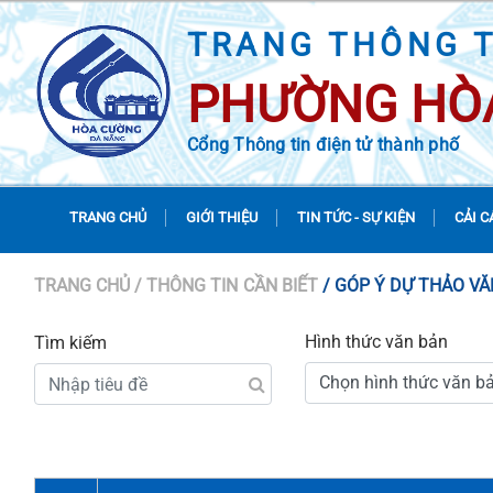
TRANG THÔNG T
PHƯỜNG HÒ
Cổng Thông tin điện tử thành phố
TRANG CHỦ
GIỚI THIỆU
TIN TỨC - SỰ KIỆN
CẢI C
TRANG CHỦ
/ THÔNG TIN CẦN BIẾT
/ GÓP Ý DỰ THẢO V
Hình thức văn bản
Tìm kiếm
Chọn hình thức văn b