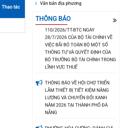
Văn bản địa phương
Thao tác
THÔNG BÁO THÔNG TƯ SỐ
THÔNG BÁO
110/2026/TT-BTC NGÀY
28/7/2026 CỦA BỘ TÀI CHÍNH VỀ
VIỆC BÃI BỎ TOÀN BỘ MỘT SỐ
THÔNG TƯ VÀ QUYẾT ĐỊNH CỦA
BỘ TRƯỞNG BỘ TÀI CHÍNH TRONG
LĨNH VỰC THUẾ
THÔNG BÁO VỀ HỘI CHỢ TRIỂN
LÃM THIẾT BỊ TIẾT KIỆM NĂNG
LƯỢNG VÀ CHUYỂN ĐỔI XANH
NĂM 2026 TẠI THÀNH PHỐ ĐÀ
NẴNG
PHƯỜNG HÒA CƯỜNG: ĐÁNH GIÁ
KẾT QUẢ TÍN DỤNG CHÍNH SÁCH