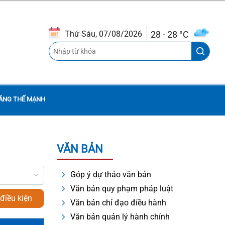
28 - 28 °C
Thứ Sáu, 07/08/2026
ĂNG THẾ MẠNH
VĂN BẢN
THÔNG BÁO QUYẾT ĐỊNH CỦA
UBND THÀNH PHỐ BAN HÀNH
Góp ý dự thảo văn bản
QUY ĐỊNH CHI TIẾT MỘT SỐ NỘI
Văn bản quy phạm pháp luật
DUNG VỀ QUẢN LÝ, SỬ DỤNG NHÀ
điều kiện
Văn bản chỉ đạo điều hành
CHUNG CƯ TRÊN ĐỊA BÀN THÀNH
Văn bản quản lý hành chính
PHỐ ĐÀ NẴNG