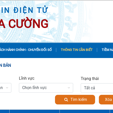
IN ĐIỆN TỬ
A CƯỜNG
ÁCH HÀNH CHÍNH - CHUYỂN ĐỔI SỐ
THÔNG TIN CẦN BIẾT
TIỀM N
ĂN BẢN
Lĩnh vực
Trạng thái
ản
Chọn lĩnh vực
Tìm kiếm
Xóa 