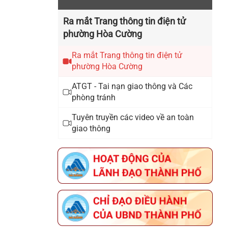
THÔNG BÁO ĐƯỜNG DÂY NÓNG
Ra mắt Trang thông tin điện tử
PHỤC VỤ DIFF 2026 CỦA UBND
phường Hòa Cường
THÀNH PHỐ ĐÀ NẴNG
Ra mắt Trang thông tin điện tử
phường Hòa Cường
THÔNG BÁO ĐĂNG KÝ THAM GIA
HỘI CHỢ TRIỂN LÃM HÀNG CÔNG
ATGT - Tai nạn giao thông và Các
NGHIỆP NÔNG THÔN – KHƠI
phòng tránh
NGUỒN ĐỔI MỚI, THÚC ĐẨY
Tuyên truyền các video về an toàn
THƯƠNG HIỆU VIỆT NĂM 2026
giao thông
THÔNG BÁO THỜI GIAN TỔ CHỨC
HỘI NGHỊ KẾT NỐI GIAO THƯƠNG
VÀ TRƯNG BÀY, GIỚI THIỆU SẢN
PHẨM OCOP THÀNH PHỐ ĐÀ
NẴNG