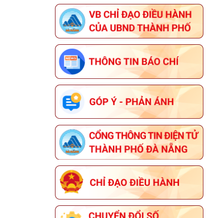
THÔNG BÁO LỄ HỘI ĐÀ NẴNG
FOOD TOUR 2026 VÀ LỄ HỘI PHÁO
HOA QUỐC TẾ ĐÀ NẴNG (DIFF)
2026 CỦA UBND THÀNH PHỐ ĐÀ
NẴNG
CÔNG KHAI BÁO CÁO ĐỀ XUẤT
CẤP GIẤY PHÉP MÔI TRƯỜNG ĐỐI
VỚI CƠ SỞ "CHI NHÁNH TẠI ĐÀ
NẴNG CÔNG TY CỔ PHẦN NHIÊN
LIỆU BAY PETROLIMEX"
THÔNG TIN ĐĂNG KÝ THAM GIA
HỘI NGHỊ KẾT NỐI GIAO THƯƠNG
GIỮA NHÀ CUNG CẤP VỚI CÁC
DOANH NGHIỆP XUẤT KHẨU VÀ TỔ
CHỨC XÚC TIẾN THƯƠNG MẠI CHO