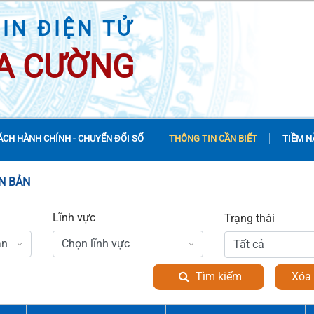
IN ĐIỆN TỬ
A CƯỜNG
ÁCH HÀNH CHÍNH - CHUYỂN ĐỔI SỐ
THÔNG TIN CẦN BIẾT
TIỀM N
ĂN BẢN
Lĩnh vực
Trạng thái
ản
Chọn lĩnh vực
Tìm kiếm
Xóa 