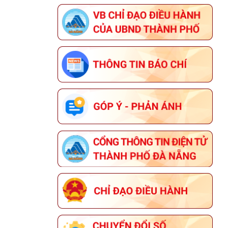
THÔNG BÁO LỄ HỘI ĐÀ NẴNG
FOOD TOUR 2026 VÀ LỄ HỘI PHÁO
HOA QUỐC TẾ ĐÀ NẴNG (DIFF)
2026 CỦA UBND THÀNH PHỐ ĐÀ
NẴNG
CÔNG KHAI BÁO CÁO ĐỀ XUẤT
CẤP GIẤY PHÉP MÔI TRƯỜNG ĐỐI
VỚI CƠ SỞ "CHI NHÁNH TẠI ĐÀ
NẴNG CÔNG TY CỔ PHẦN NHIÊN
LIỆU BAY PETROLIMEX"
THÔNG TIN ĐĂNG KÝ THAM GIA
HỘI NGHỊ KẾT NỐI GIAO THƯƠNG
GIỮA NHÀ CUNG CẤP VỚI CÁC
DOANH NGHIỆP XUẤT KHẨU VÀ TỔ
CHỨC XÚC TIẾN THƯƠNG MẠI CHO