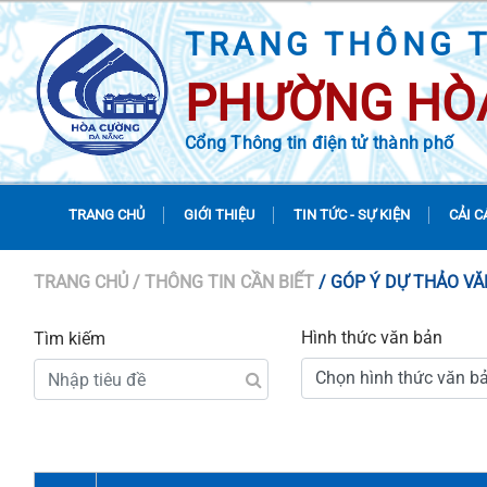
TRANG THÔNG T
PHƯỜNG HÒ
Cổng Thông tin điện tử thành phố
TRANG CHỦ
GIỚI THIỆU
TIN TỨC - SỰ KIỆN
CẢI C
TRANG CHỦ
/ THÔNG TIN CẦN BIẾT
/ GÓP Ý DỰ THẢO V
Hình thức văn bản
Tìm kiếm
Chọn hình thức văn b