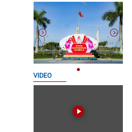
ỦY PHƯỜNG HÒA CƯỜNG, THÀNH
PHỐ ĐÀ NẴNG
Quyết định về việc giao kế hoạch
thu, nộp Quỹ Phòng, chống thiên tai
năm 2026
KẾ HOẠCH TỔ CHỨC CUỘC THI
TRÌNH DIỄN LÂN - SƯ - RỒNG HÒA
VIDEO
CƯỜNG - ĐÀ NẴNG MỞ RỘNG NĂM
2026
QUYẾT ĐỊNH VỀ VIỆC CÔNG NHẬN
CÁC SÁNG KIẾN NGÀNH GIÁO DỤC
VÀ ĐÀO TẠO PHƯỜNG NĂM HỌC
2025-2026 CỦA PHƯỜNG HÒA
CƯỜNG