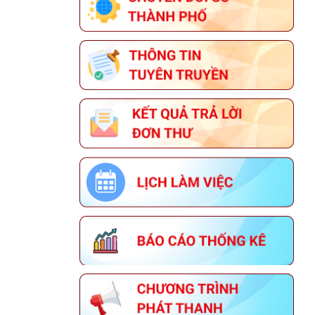
SẢN PHẨM OCOP TẠI ĐÀ NẴNG
THÔNG TIN VỀ ĐOÀN GIAO DỊCH
XÚC TIẾN THƯƠNG MẠI TẠI LIÊN
BANG NGA
THÔNG BÁO HỘI THI SẢN PHẨM
THỦ CÔNG MỸ NGHỆ VIỆT NAM
NĂM 2026
KẾ HOẠCH TỔ CHỨC GIẢI BÁO CHÍ
VỀ XÂY DỰNG ĐẢNG (GIẢI BÚA
LIỀM VÀNG) THÀNH PHỐ ĐÀ
NẴNG NĂM 2026
THÔNG BÁO VỀ VIỆC TUYỂN DỤNG