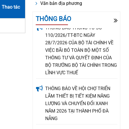
PHỐ ĐÀ NẴNG
Văn bản địa phương
Thao tác
THÔNG BÁO
THÔNG BÁO THÔNG TƯ SỐ
110/2026/TT-BTC NGÀY
28/7/2026 CỦA BỘ TÀI CHÍNH VỀ
VIỆC BÃI BỎ TOÀN BỘ MỘT SỐ
THÔNG TƯ VÀ QUYẾT ĐỊNH CỦA
BỘ TRƯỞNG BỘ TÀI CHÍNH TRONG
LĨNH VỰC THUẾ
THÔNG BÁO VỀ HỘI CHỢ TRIỂN
LÃM THIẾT BỊ TIẾT KIỆM NĂNG
LƯỢNG VÀ CHUYỂN ĐỔI XANH
NĂM 2026 TẠI THÀNH PHỐ ĐÀ
NẴNG
PHƯỜNG HÒA CƯỜNG: ĐÁNH GIÁ