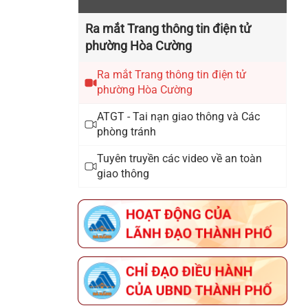
Ra mắt Trang thông tin điện tử
THÔNG BÁO ĐƯỜNG DÂY NÓNG
phường Hòa Cường
PHỤC VỤ DIFF 2026 CỦA UBND
THÀNH PHỐ ĐÀ NẴNG
Ra mắt Trang thông tin điện tử
phường Hòa Cường
THÔNG BÁO ĐĂNG KÝ THAM GIA
ATGT - Tai nạn giao thông và Các
HỘI CHỢ TRIỂN LÃM HÀNG CÔNG
phòng tránh
NGHIỆP NÔNG THÔN – KHƠI
Tuyên truyền các video về an toàn
NGUỒN ĐỔI MỚI, THÚC ĐẨY
giao thông
THƯƠNG HIỆU VIỆT NĂM 2026
THÔNG BÁO THỜI GIAN TỔ CHỨC
HỘI NGHỊ KẾT NỐI GIAO THƯƠNG
VÀ TRƯNG BÀY, GIỚI THIỆU SẢN
PHẨM OCOP THÀNH PHỐ ĐÀ
NẴNG