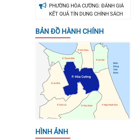
KẾT QUẢ TÍN DỤNG CHÍNH SÁCH
XÃ HỘI QUÝ II, TRIỂN KHAI NHIỆM
VỤ QUÝ III NĂM 2026
BẢN ĐỒ HÀNH CHÍNH
Thông báo tuyển dụng lao động
hợp đồng chuyên môn, nghiệp vụ
làm việc tại Trạm Y tế phường Hòa
Cường
UBND PHƯỜNG HÒA CƯỜNG
CÔNG BỐ QUYẾT ĐỊNH BỔ NHIỆM
GIÁM ĐỐC TRUNG TÂM PHỤC VỤ
HÀNH CHÍNH CÔNG
THÔNG BÁO VỀ VIỆC TUYỂN NHÂN
SỰ KÝ HỢP ĐỒNG LAO ĐỘNG LÀM
HÌNH ẢNH
NHIỆM VỤ CÔNG CHỨC TẠI ĐẢNG