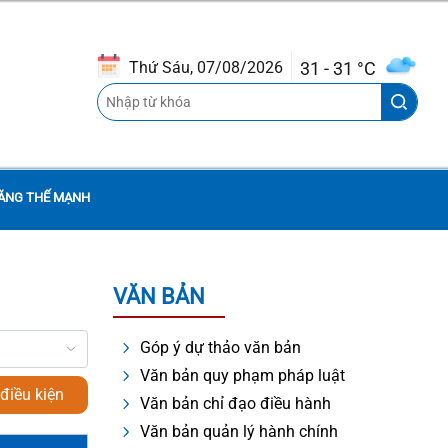
31 - 31 °C
Thứ Sáu, 07/08/2026
ĂNG THẾ MẠNH
VĂN BẢN
THÔNG BÁO QUYẾT ĐỊNH CỦA
Góp ý dự thảo văn bản
UBND THÀNH PHỐ BAN HÀNH
Văn bản quy phạm pháp luật
QUY ĐỊNH CHI TIẾT MỘT SỐ NỘI
điều kiện
Văn bản chỉ đạo điều hành
DUNG VỀ QUẢN LÝ, SỬ DỤNG NHÀ
Văn bản quản lý hành chính
CHUNG CƯ TRÊN ĐỊA BÀN THÀNH