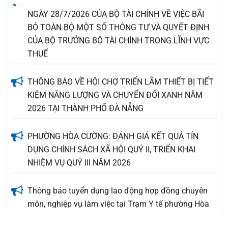
NGÀY 28/7/2026 CỦA BỘ TÀI CHÍNH VỀ VIỆC BÃI
BỎ TOÀN BỘ MỘT SỐ THÔNG TƯ VÀ QUYẾT ĐỊNH
CỦA BỘ TRƯỞNG BỘ TÀI CHÍNH TRONG LĨNH VỰC
THUẾ
THÔNG BÁO VỀ HỘI CHỢ TRIỂN LÃM THIẾT BỊ TIẾT
KIỆM NĂNG LƯỢNG VÀ CHUYỂN ĐỔI XANH NĂM
2026 TẠI THÀNH PHỐ ĐÀ NẴNG
PHƯỜNG HÒA CƯỜNG: ĐÁNH GIÁ KẾT QUẢ TÍN
DỤNG CHÍNH SÁCH XÃ HỘI QUÝ II, TRIỂN KHAI
NHIỆM VỤ QUÝ III NĂM 2026
Thông báo tuyển dụng lao động hợp đồng chuyên
môn, nghiệp vụ làm việc tại Trạm Y tế phường Hòa
Cường