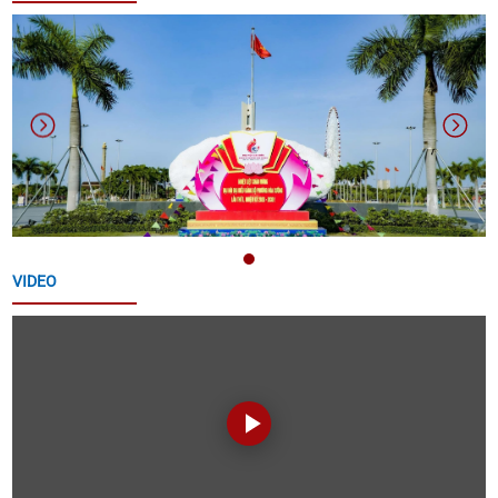
QUYẾT ĐỊNH VỀ VIỆC CÔNG NHẬN CÁC SÁNG KIẾN
NGÀNH GIÁO DỤC VÀ ĐÀO TẠO PHƯỜNG NĂM HỌC
2025-2026 CỦA PHƯỜNG HÒA CƯỜNG
THÔNG BÁO ĐƯỜNG DÂY NÓNG PHỤC VỤ DIFF
2026 CỦA UBND THÀNH PHỐ ĐÀ NẴNG
THÔNG BÁO ĐĂNG KÝ THAM GIA HỘI CHỢ TRIỂN
LÃM HÀNG CÔNG NGHIỆP NÔNG THÔN – KHƠI
NGUỒN ĐỔI MỚI, THÚC ĐẨY THƯƠNG HIỆU VIỆT
VIDEO
NĂM 2026
THÔNG BÁO THỜI GIAN TỔ CHỨC HỘI NGHỊ KẾT
NỐI GIAO THƯƠNG VÀ TRƯNG BÀY, GIỚI THIỆU SẢN
PHẨM OCOP THÀNH PHỐ ĐÀ NẴNG
THÔNG BÁO LỄ HỘI ĐÀ NẴNG FOOD TOUR 2026 VÀ