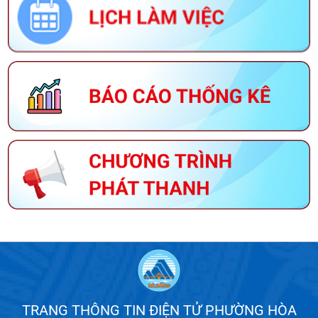
TRANG THÔNG TIN ĐIỆN TỬ PHƯỜNG HÒA