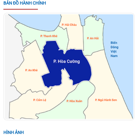
BẢN ĐỒ HÀNH CHÍNH
UBND PHƯỜNG HÒA CƯỜNG CÔNG BỐ QUYẾT
ĐỊNH BỔ NHIỆM GIÁM ĐỐC TRUNG TÂM PHỤC VỤ
HÀNH CHÍNH CÔNG
THÔNG BÁO VỀ VIỆC TUYỂN NHÂN SỰ KÝ HỢP
ĐỒNG LAO ĐỘNG LÀM NHIỆM VỤ CÔNG CHỨC TẠI
ĐẢNG ỦY PHƯỜNG HÒA CƯỜNG, THÀNH PHỐ ĐÀ
NẴNG
Quyết định về việc giao kế hoạch thu, nộp Quỹ
Phòng, chống thiên tai năm 2026
KẾ HOẠCH TỔ CHỨC CUỘC THI TRÌNH DIỄN LÂN -
SƯ - RỒNG HÒA CƯỜNG - ĐÀ NẴNG MỞ RỘNG NĂM
2026
HÌNH ẢNH