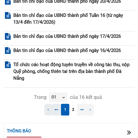
Bản tin chỉ đạo của UBND thành phố ngày 20/4/2026
Bản tin chỉ đạo của UBND thành phố Tuần 16 (từ ngày
13/4 đến 17/4/2026)
Bản tin chỉ đạo của UBND thành phố ngày 17/4/2026
Bản tin chỉ đạo của UBND thành phố ngày 16/4/2026
Tổ chức các hoạt động tuyên truyền về công tác thu, nộp
Quỹ phòng, chống thiên tai trên địa bàn thành phố Đà
Nẵng
THÔNG BÁO QUYẾT ĐỊNH CỦA UBND THÀNH PHỐ
Trang
của
16
kết quả
BAN HÀNH QUY ĐỊNH CHI TIẾT MỘT SỐ NỘI DUNG
VỀ QUẢN LÝ, SỬ DỤNG NHÀ CHUNG CƯ TRÊN ĐỊA
1
2
BÀN THÀNH PHỐ ĐÀ NẴNG
THÔNG BÁO
THÔNG BÁO THÔNG TƯ SỐ 110/2026/TT-BTC