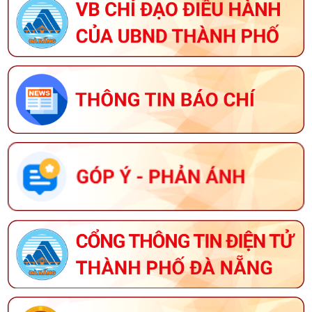
KẾ HOẠCH TỔ CHỨC GIẢI BÁO CHÍ VỀ XÂY DỰNG
ĐẢNG (GIẢI BÚA LIỀM VÀNG) THÀNH PHỐ ĐÀ NẴNG
NĂM 2026
THÔNG BÁO VỀ VIỆC TUYỂN DỤNG LAO ĐỘNG HỢP
ĐỒNG LÀM VIỆC TẠI TRUNG TÂM CUNG ỨNG DỊCH
VỤ SỰ NGHIỆP CÔNG PHƯỜNG HÒA CƯỜNG