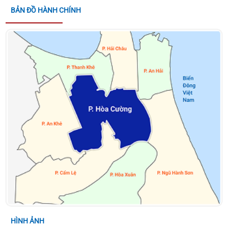
ĐỒNG LAO ĐỘNG LÀM NHIỆM VỤ CÔNG CHỨC TẠI
BẢN ĐỒ HÀNH CHÍNH
ĐẢNG ỦY PHƯỜNG HÒA CƯỜNG, THÀNH PHỐ ĐÀ
NẴNG
Quyết định về việc giao kế hoạch thu, nộp Quỹ
Phòng, chống thiên tai năm 2026
KẾ HOẠCH TỔ CHỨC CUỘC THI TRÌNH DIỄN LÂN -
SƯ - RỒNG HÒA CƯỜNG - ĐÀ NẴNG MỞ RỘNG NĂM
2026
QUYẾT ĐỊNH VỀ VIỆC CÔNG NHẬN CÁC SÁNG KIẾN
NGÀNH GIÁO DỤC VÀ ĐÀO TẠO PHƯỜNG NĂM HỌC
2025-2026 CỦA PHƯỜNG HÒA CƯỜNG
THÔNG BÁO ĐƯỜNG DÂY NÓNG PHỤC VỤ DIFF
2026 CỦA UBND THÀNH PHỐ ĐÀ NẴNG
HÌNH ẢNH