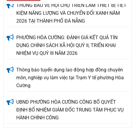
THÔNG BÁO VỀ HỘI CHỢ TRIỂN LÃM THIẾT BỊ TIẾT
KIỆM NĂNG LƯỢNG VÀ CHUYỂN ĐỔI XANH NĂM
2026 TẠI THÀNH PHỐ ĐÀ NẴNG
PHƯỜNG HÒA CƯỜNG: ĐÁNH GIÁ KẾT QUẢ TÍN
DỤNG CHÍNH SÁCH XÃ HỘI QUÝ II, TRIỂN KHAI
NHIỆM VỤ QUÝ III NĂM 2026
Thông báo tuyển dụng lao động hợp đồng chuyên
môn, nghiệp vụ làm việc tại Trạm Y tế phường Hòa
Cường
UBND PHƯỜNG HÒA CƯỜNG CÔNG BỐ QUYẾT
ĐỊNH BỔ NHIỆM GIÁM ĐỐC TRUNG TÂM PHỤC VỤ
HÀNH CHÍNH CÔNG
THÔNG BÁO VỀ VIỆC TUYỂN NHÂN SỰ KÝ HỢP