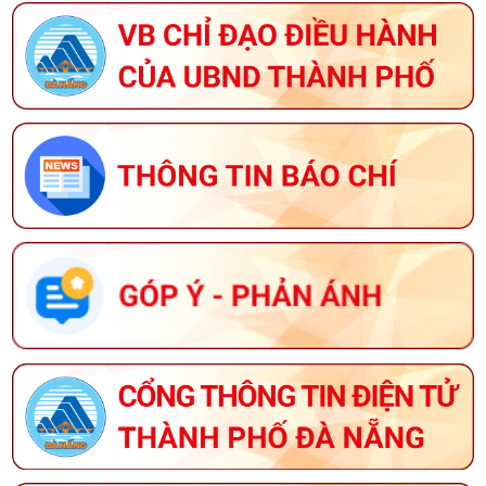
THÔNG BÁO VỀ VIỆC TUYỂN DỤNG LAO ĐỘNG HỢP
ĐỒNG LÀM VIỆC TẠI TRUNG TÂM CUNG ỨNG DỊCH
VỤ SỰ NGHIỆP CÔNG PHƯỜNG HÒA CƯỜNG