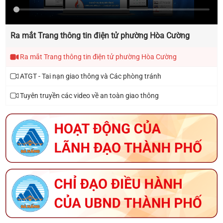
THÔNG TIN ĐĂNG KÝ THAM GIA HỘI NGHỊ KẾT NỐI
Ra mắt Trang thông tin điện tử phường Hòa Cường
GIAO THƯƠNG GIỮA NHÀ CUNG CẤP VỚI CÁC
DOANH NGHIỆP XUẤT KHẨU VÀ TỔ CHỨC XÚC TIẾN
Ra mắt Trang thông tin điện tử phường Hòa Cường
THƯƠNG MẠI CHO SẢN PHẨM OCOP TẠI ĐÀ NẴNG
ATGT - Tai nạn giao thông và Các phòng tránh
THÔNG TIN VỀ ĐOÀN GIAO DỊCH XÚC TIẾN
Tuyên truyền các video về an toàn giao thông
THƯƠNG MẠI TẠI LIÊN BANG NGA
THÔNG BÁO HỘI THI SẢN PHẨM THỦ CÔNG MỸ
NGHỆ VIỆT NAM NĂM 2026
KẾ HOẠCH TỔ CHỨC GIẢI BÁO CHÍ VỀ XÂY DỰNG
ĐẢNG (GIẢI BÚA LIỀM VÀNG) THÀNH PHỐ ĐÀ NẴNG
NĂM 2026