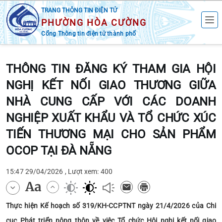
TRANG THÔNG TIN ĐIỆN TỬ
PHƯỜNG HÒA CƯỜNG
Cổng Thông tin điện tử thành phố
THÔNG TIN ĐĂNG KÝ THAM GIA HỘI
NGHỊ KẾT NỐI GIAO THƯƠNG GIỮA
NHÀ CUNG CẤP VỚI CÁC DOANH
NGHIỆP XUẤT KHẨU VÀ TỔ CHỨC XÚC
TIẾN THƯƠNG MẠI CHO SẢN PHẨM
OCOP TẠI ĐÀ NẴNG
15:47 29/04/2026 , Lượt xem: 400
Thực hiện Kế hoạch số 319/KH-CCPTNT ngày 21/4/2026 của Chi
cục Phát triển nông thôn về việc Tổ chức Hội nghị kết nối giao