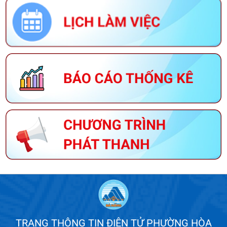
TRANG THÔNG TIN ĐIỆN TỬ PHƯỜNG HÒA