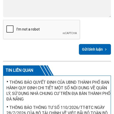
Gửi bình luận
TIN LIÊN QUAN
•
THÔNG BÁO QUYẾT ĐỊNH CỦA UBND THÀNH PHỐ BAN
HÀNH QUY ĐỊNH CHI TIẾT MỘT SỐ NỘI DUNG VỀ QUẢN
LÝ, SỬ DỤNG NHÀ CHUNG CƯ TRÊN ĐỊA BÀN THÀNH PHỐ
ĐÀ NẴNG
•
THÔNG BÁO THÔNG TƯ SỐ 110/2026/TT-BTC NGÀY
28/7/2026 CỦA BỘ TÀI CHÍNH VỀ VIỆC BÃI BỎ TOÀN BỘ