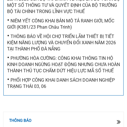
MỘT SỐ THÔNG TƯ VÀ QUYẾT ĐỊNH CỦA BỘ TRƯỞNG
BỘ TÀI CHÍNH TRONG LĨNH VỰC THUẾ
•
NIÊM YẾT CÔNG KHAI BẢN MÔ TẢ RANH GIỚI, MỐC
GIỚI (K381/23 Phan Châu Trinh)
•
THÔNG BÁO VỀ HỘI CHỢ TRIỂN LÃM THIẾT BỊ TIẾT
KIỆM NĂNG LƯỢNG VÀ CHUYỂN ĐỔI XANH NĂM 2026
THÔNG BÁO QUYẾT ĐỊNH CỦA UBND THÀNH PHỐ
TẠI THÀNH PHỐ ĐÀ NẴNG
BAN HÀNH QUY ĐỊNH CHI TIẾT MỘT SỐ NỘI DUNG
•
PHƯỜNG HÒA CƯỜNG: CÔNG KHAI THÔNG TIN HỘ
VỀ QUẢN LÝ, SỬ DỤNG NHÀ CHUNG CƯ TRÊN ĐỊA
KINH DOANH NGỪNG HOẠT ĐỘNG NHƯNG CHƯA HOÀN
BÀN THÀNH PHỐ ĐÀ NẴNG
THÀNH THỦ TỤC CHẤM DỨT HIỆU LỰC MÃ SỐ THUẾ
•
PHỐI HỢP CÔNG KHAI DANH SÁCH DOANH NGHIỆP
THÔNG BÁO THÔNG TƯ SỐ 110/2026/TT-BTC
TRẠNG THÁI 03, 06
NGÀY 28/7/2026 CỦA BỘ TÀI CHÍNH VỀ VIỆC BÃI
BỎ TOÀN BỘ MỘT SỐ THÔNG TƯ VÀ QUYẾT ĐỊNH
CỦA BỘ TRƯỞNG BỘ TÀI CHÍNH TRONG LĨNH VỰC
THUẾ
THÔNG BÁO