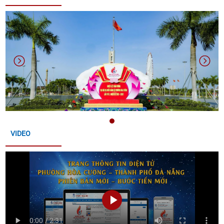
THÔNG BÁO ĐĂNG KÝ THAM GIA HỘI CHỢ TRIỂN
LÃM HÀNG CÔNG NGHIỆP NÔNG THÔN – KHƠI
NGUỒN ĐỔI MỚI, THÚC ĐẨY THƯƠNG HIỆU VIỆT
NĂM 2026
THÔNG BÁO THỜI GIAN TỔ CHỨC HỘI NGHỊ KẾT
NỐI GIAO THƯƠNG VÀ TRƯNG BÀY, GIỚI THIỆU SẢN
PHẨM OCOP THÀNH PHỐ ĐÀ NẴNG
VIDEO
THÔNG BÁO LỄ HỘI ĐÀ NẴNG FOOD TOUR 2026 VÀ
LỄ HỘI PHÁO HOA QUỐC TẾ ĐÀ NẴNG (DIFF) 2026
CỦA UBND THÀNH PHỐ ĐÀ NẴNG
CÔNG KHAI BÁO CÁO ĐỀ XUẤT CẤP GIẤY PHÉP MÔI
TRƯỜNG ĐỐI VỚI CƠ SỞ "CHI NHÁNH TẠI ĐÀ NẴNG
CÔNG TY CỔ PHẦN NHIÊN LIỆU BAY PETROLIMEX"