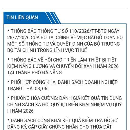
TIN LIÊN QUAN
•
THÔNG BÁO THÔNG TƯ SỐ 110/2026/TT-BTC NGÀY
28/7/2026 CỦA BỘ TÀI CHÍNH VỀ VIỆC BÃI BỎ TOÀN BỘ
MỘT SỐ THÔNG TƯ VÀ QUYẾT ĐỊNH CỦA BỘ TRƯỞNG
BỘ TÀI CHÍNH TRONG LĨNH VỰC THUẾ
•
THÔNG BÁO VỀ HỘI CHỢ TRIỂN LÃM THIẾT BỊ TIẾT
KIỆM NĂNG LƯỢNG VÀ CHUYỂN ĐỔI XANH NĂM 2026
TẠI THÀNH PHỐ ĐÀ NẴNG
•
PHỐI HỢP CÔNG KHAI DANH SÁCH DOANH NGHIỆP
TRẠNG THÁI 03, 06
•
PHƯỜNG HÒA CƯỜNG: ĐÁNH GIÁ KẾT QUẢ TÍN DỤNG
CHÍNH SÁCH XÃ HỘI QUÝ II, TRIỂN KHAI NHIỆM VỤ QUÝ
III NĂM 2026
•
DANH SÁCH CÔNG KHAI KẾT QUẢ KIỂM TRA HỒ SƠ
ĐĂNG KÝ, CẤP GIẤY CHỨNG NHẬN CHO THỬA ĐẤT