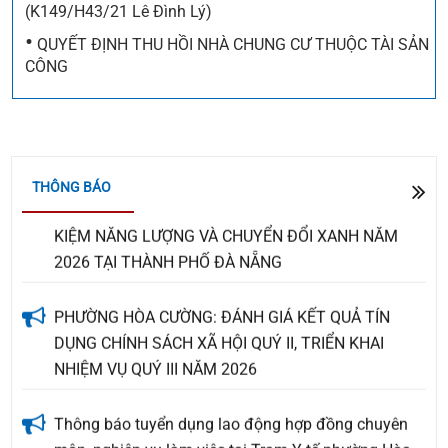
(K149/H43/21 Lê Đình Lý)
THÔNG BÁO THÔNG TƯ SỐ 110/2026/TT-BTC
•
QUYẾT ĐỊNH THU HỒI NHÀ CHUNG CƯ THUỘC TÀI SẢN
NGÀY 28/7/2026 CỦA BỘ TÀI CHÍNH VỀ VIỆC BÃI
CÔNG
BỎ TOÀN BỘ MỘT SỐ THÔNG TƯ VÀ QUYẾT ĐỊNH
CỦA BỘ TRƯỞNG BỘ TÀI CHÍNH TRONG LĨNH VỰC
THUẾ
THÔNG BÁO
THÔNG BÁO VỀ HỘI CHỢ TRIỂN LÃM THIẾT BỊ TIẾT
KIỆM NĂNG LƯỢNG VÀ CHUYỂN ĐỔI XANH NĂM
2026 TẠI THÀNH PHỐ ĐÀ NẴNG
PHƯỜNG HÒA CƯỜNG: ĐÁNH GIÁ KẾT QUẢ TÍN
DỤNG CHÍNH SÁCH XÃ HỘI QUÝ II, TRIỂN KHAI
NHIỆM VỤ QUÝ III NĂM 2026
Thông báo tuyển dụng lao động hợp đồng chuyên
môn, nghiệp vụ làm việc tại Trạm Y tế phường Hòa