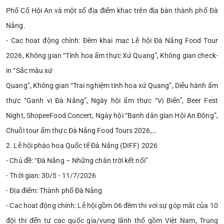
Phố Cổ Hội An và một số địa điểm khac trên địa bàn thành phố Đà
Nẵng.
- Cac hoat động chính: Đêm khai mac Lễ hội Đà Nẵng Food Tour
2026, Không gian “Tinh hoa ẩm thực Xứ Quang”, Không gian check-
in “Sắc màu xứ
Quang”, Không gian “Trai nghiệm tinh hoa xứ Quang”, Diễu hành ẩm
thực “Ganh vị Đà Nẵng”, Ngày hội ẩm thực “Vị Biển”, Beer Fest
Night, ShopeeFood Concert, Ngày hội “Banh dân gian Hội An Đông”,
Chuỗi tour ẩm thực Đà Nẵng Food Tours 2026,…
2. Lễ hội pháo hoa Quốc tế Đà Nẵng (DIFF) 2026
- Chủ đề: “Đà Nẵng – Những chân trời kết nối”
- Thời gian: 30/5 - 11/7/2026
- Địa điểm: Thành phố Đà Nẵng
- Cac hoat động chính: Lễ hội gồm 06 đêm thi vơi sự góp măt của 10
đội thi đến tư cac quốc gia/vung lãnh thổ gồm Việt Nam, Trung