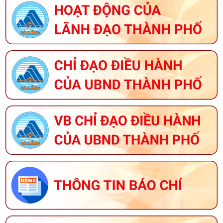
THÔNG BÁO HỘI THI SẢN PHẨM THỦ CÔNG MỸ
NGHỆ VIỆT NAM NĂM 2026
KẾ HOẠCH TỔ CHỨC GIẢI BÁO CHÍ VỀ XÂY DỰNG
ĐẢNG (GIẢI BÚA LIỀM VÀNG) THÀNH PHỐ ĐÀ NẴNG
NĂM 2026
THÔNG BÁO VỀ VIỆC TUYỂN DỤNG LAO ĐỘNG HỢP
ĐỒNG LÀM VIỆC TẠI TRUNG TÂM CUNG ỨNG DỊCH
VỤ SỰ NGHIỆP CÔNG PHƯỜNG HÒA CƯỜNG
THÔNG BÁO VỀ VIỆC ĐĂNG KÝ THAM GIA CHƯƠNG
TRÌNH OCOP NĂM 2026