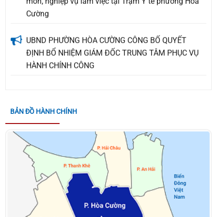
Cường
UBND PHƯỜNG HÒA CƯỜNG CÔNG BỐ QUYẾT
ĐỊNH BỔ NHIỆM GIÁM ĐỐC TRUNG TÂM PHỤC VỤ
HÀNH CHÍNH CÔNG
THÔNG BÁO VỀ VIỆC TUYỂN NHÂN SỰ KÝ HỢP
ĐỒNG LAO ĐỘNG LÀM NHIỆM VỤ CÔNG CHỨC TẠI
ĐẢNG ỦY PHƯỜNG HÒA CƯỜNG, THÀNH PHỐ ĐÀ
BẢN ĐỒ HÀNH CHÍNH
NẴNG
Quyết định về việc giao kế hoạch thu, nộp Quỹ
Phòng, chống thiên tai năm 2026
KẾ HOẠCH TỔ CHỨC CUỘC THI TRÌNH DIỄN LÂN -
SƯ - RỒNG HÒA CƯỜNG - ĐÀ NẴNG MỞ RỘNG NĂM
2026