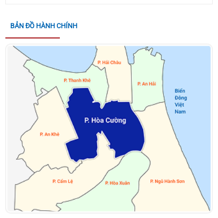
Phòng, chống thiên tai năm 2026
BẢN ĐỒ HÀNH CHÍNH
KẾ HOẠCH TỔ CHỨC CUỘC THI TRÌNH DIỄN LÂN -
SƯ - RỒNG HÒA CƯỜNG - ĐÀ NẴNG MỞ RỘNG NĂM
2026
QUYẾT ĐỊNH VỀ VIỆC CÔNG NHẬN CÁC SÁNG KIẾN
NGÀNH GIÁO DỤC VÀ ĐÀO TẠO PHƯỜNG NĂM HỌC
2025-2026 CỦA PHƯỜNG HÒA CƯỜNG
THÔNG BÁO ĐƯỜNG DÂY NÓNG PHỤC VỤ DIFF
2026 CỦA UBND THÀNH PHỐ ĐÀ NẴNG
THÔNG BÁO ĐĂNG KÝ THAM GIA HỘI CHỢ TRIỂN
LÃM HÀNG CÔNG NGHIỆP NÔNG THÔN – KHƠI
NGUỒN ĐỔI MỚI, THÚC ĐẨY THƯƠNG HIỆU VIỆT
NĂM 2026