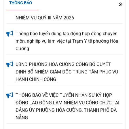
DỤNG CHÍNH SÁCH XÃ HỘI QUÝ II, TRIỂN KHAI
THÔNG BÁO
NHIỆM VỤ QUÝ III NĂM 2026
Thông báo tuyển dụng lao động hợp đồng chuyên
môn, nghiệp vụ làm việc tại Trạm Y tế phường Hòa
Cường
UBND PHƯỜNG HÒA CƯỜNG CÔNG BỐ QUYẾT
ĐỊNH BỔ NHIỆM GIÁM ĐỐC TRUNG TÂM PHỤC VỤ
HÀNH CHÍNH CÔNG
THÔNG BÁO VỀ VIỆC TUYỂN NHÂN SỰ KÝ HỢP
ĐỒNG LAO ĐỘNG LÀM NHIỆM VỤ CÔNG CHỨC TẠI
ĐẢNG ỦY PHƯỜNG HÒA CƯỜNG, THÀNH PHỐ ĐÀ
NẴNG
Quyết định về việc giao kế hoạch thu, nộp Quỹ