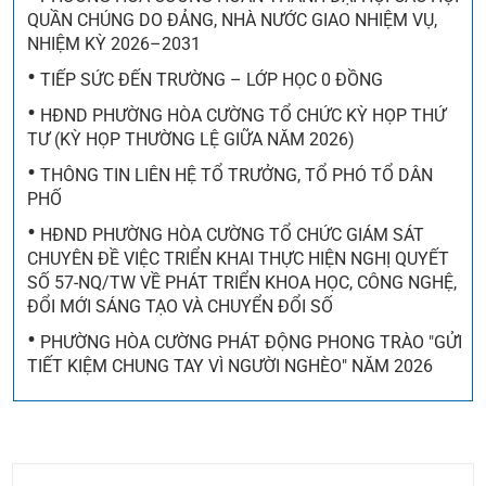
QUẦN CHÚNG DO ĐẢNG, NHÀ NƯỚC GIAO NHIỆM VỤ,
NHIỆM KỲ 2026–2031
•
TIẾP SỨC ĐẾN TRƯỜNG – LỚP HỌC 0 ĐỒNG
•
HĐND PHƯỜNG HÒA CƯỜNG TỔ CHỨC KỲ HỌP THỨ
TƯ (KỲ HỌP THƯỜNG LỆ GIỮA NĂM 2026)
•
THÔNG TIN LIÊN HỆ TỔ TRƯỞNG, TỔ PHÓ TỔ DÂN
THÔNG BÁO THÔNG TƯ SỐ 110/2026/TT-BTC
PHỐ
NGÀY 28/7/2026 CỦA BỘ TÀI CHÍNH VỀ VIỆC BÃI
•
HĐND PHƯỜNG HÒA CƯỜNG TỔ CHỨC GIÁM SÁT
BỎ TOÀN BỘ MỘT SỐ THÔNG TƯ VÀ QUYẾT ĐỊNH
CHUYÊN ĐỀ VIỆC TRIỂN KHAI THỰC HIỆN NGHỊ QUYẾT
CỦA BỘ TRƯỞNG BỘ TÀI CHÍNH TRONG LĨNH VỰC
SỐ 57-NQ/TW VỀ PHÁT TRIỂN KHOA HỌC, CÔNG NGHỆ,
THUẾ
ĐỔI MỚI SÁNG TẠO VÀ CHUYỂN ĐỔI SỐ
•
PHƯỜNG HÒA CƯỜNG PHÁT ĐỘNG PHONG TRÀO "GỬI
THÔNG BÁO VỀ HỘI CHỢ TRIỂN LÃM THIẾT BỊ TIẾT
TIẾT KIỆM CHUNG TAY VÌ NGƯỜI NGHÈO" NĂM 2026
KIỆM NĂNG LƯỢNG VÀ CHUYỂN ĐỔI XANH NĂM
2026 TẠI THÀNH PHỐ ĐÀ NẴNG
PHƯỜNG HÒA CƯỜNG: ĐÁNH GIÁ KẾT QUẢ TÍN