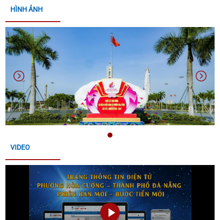
HÌNH ẢNH
THÔNG BÁO THỜI GIAN TỔ CHỨC HỘI NGHỊ KẾT
NỐI GIAO THƯƠNG VÀ TRƯNG BÀY, GIỚI THIỆU SẢN
PHẨM OCOP THÀNH PHỐ ĐÀ NẴNG
THÔNG BÁO LỄ HỘI ĐÀ NẴNG FOOD TOUR 2026 VÀ
LỄ HỘI PHÁO HOA QUỐC TẾ ĐÀ NẴNG (DIFF) 2026
CỦA UBND THÀNH PHỐ ĐÀ NẴNG
CÔNG KHAI BÁO CÁO ĐỀ XUẤT CẤP GIẤY PHÉP MÔI
TRƯỜNG ĐỐI VỚI CƠ SỞ "CHI NHÁNH TẠI ĐÀ NẴNG
VIDEO
CÔNG TY CỔ PHẦN NHIÊN LIỆU BAY PETROLIMEX"
THÔNG TIN ĐĂNG KÝ THAM GIA HỘI NGHỊ KẾT NỐI
GIAO THƯƠNG GIỮA NHÀ CUNG CẤP VỚI CÁC
DOANH NGHIỆP XUẤT KHẨU VÀ TỔ CHỨC XÚC TIẾN