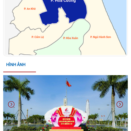
2025-2026 CỦA PHƯỜNG HÒA CƯỜNG
THÔNG BÁO ĐƯỜNG DÂY NÓNG PHỤC VỤ DIFF
2026 CỦA UBND THÀNH PHỐ ĐÀ NẴNG
THÔNG BÁO ĐĂNG KÝ THAM GIA HỘI CHỢ TRIỂN
LÃM HÀNG CÔNG NGHIỆP NÔNG THÔN – KHƠI
NGUỒN ĐỔI MỚI, THÚC ĐẨY THƯƠNG HIỆU VIỆT
HÌNH ẢNH
NĂM 2026
THÔNG BÁO THỜI GIAN TỔ CHỨC HỘI NGHỊ KẾT
NỐI GIAO THƯƠNG VÀ TRƯNG BÀY, GIỚI THIỆU SẢN
PHẨM OCOP THÀNH PHỐ ĐÀ NẴNG
THÔNG BÁO LỄ HỘI ĐÀ NẴNG FOOD TOUR 2026 VÀ
LỄ HỘI PHÁO HOA QUỐC TẾ ĐÀ NẴNG (DIFF) 2026
CỦA UBND THÀNH PHỐ ĐÀ NẴNG