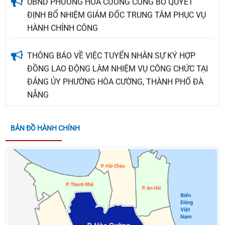
ĐỊNH BỔ NHIỆM GIÁM ĐỐC TRUNG TÂM PHỤC VỤ
HÀNH CHÍNH CÔNG
THÔNG BÁO VỀ VIỆC TUYỂN NHÂN SỰ KÝ HỢP
ĐỒNG LAO ĐỘNG LÀM NHIỆM VỤ CÔNG CHỨC TẠI
ĐẢNG ỦY PHƯỜNG HÒA CƯỜNG, THÀNH PHỐ ĐÀ
NẴNG
Quyết định về việc giao kế hoạch thu, nộp Quỹ
Phòng, chống thiên tai năm 2026
BẢN ĐỒ HÀNH CHÍNH
KẾ HOẠCH TỔ CHỨC CUỘC THI TRÌNH DIỄN LÂN -
SƯ - RỒNG HÒA CƯỜNG - ĐÀ NẴNG MỞ RỘNG NĂM
2026
QUYẾT ĐỊNH VỀ VIỆC CÔNG NHẬN CÁC SÁNG KIẾN
NGÀNH GIÁO DỤC VÀ ĐÀO TẠO PHƯỜNG NĂM HỌC