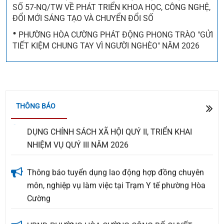
BỎ TOÀN BỘ MỘT SỐ THÔNG TƯ VÀ QUYẾT ĐỊNH
SỐ 57-NQ/TW VỀ PHÁT TRIỂN KHOA HỌC, CÔNG NGHỆ,
CỦA BỘ TRƯỞNG BỘ TÀI CHÍNH TRONG LĨNH VỰC
ĐỔI MỚI SÁNG TẠO VÀ CHUYỂN ĐỔI SỐ
THUẾ
•
PHƯỜNG HÒA CƯỜNG PHÁT ĐỘNG PHONG TRÀO "GỬI
TIẾT KIỆM CHUNG TAY VÌ NGƯỜI NGHÈO" NĂM 2026
THÔNG BÁO VỀ HỘI CHỢ TRIỂN LÃM THIẾT BỊ TIẾT
KIỆM NĂNG LƯỢNG VÀ CHUYỂN ĐỔI XANH NĂM
2026 TẠI THÀNH PHỐ ĐÀ NẴNG
THÔNG BÁO
PHƯỜNG HÒA CƯỜNG: ĐÁNH GIÁ KẾT QUẢ TÍN
DỤNG CHÍNH SÁCH XÃ HỘI QUÝ II, TRIỂN KHAI
NHIỆM VỤ QUÝ III NĂM 2026
Thông báo tuyển dụng lao động hợp đồng chuyên
môn, nghiệp vụ làm việc tại Trạm Y tế phường Hòa
Cường
UBND PHƯỜNG HÒA CƯỜNG CÔNG BỐ QUYẾT