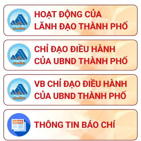
KẾ HOẠCH TỔ CHỨC GIẢI BÁO CHÍ VỀ XÂY DỰNG
ĐẢNG (GIẢI BÚA LIỀM VÀNG) THÀNH PHỐ ĐÀ NẴNG
NĂM 2026
THÔNG BÁO VỀ VIỆC TUYỂN DỤNG LAO ĐỘNG HỢP
ĐỒNG LÀM VIỆC TẠI TRUNG TÂM CUNG ỨNG DỊCH
VỤ SỰ NGHIỆP CÔNG PHƯỜNG HÒA CƯỜNG
THÔNG BÁO VỀ VIỆC ĐĂNG KÝ THAM GIA CHƯƠNG
TRÌNH OCOP NĂM 2026