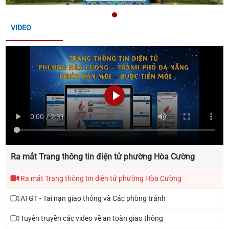
CÔNG KHAI BÁO CÁO ĐỀ XUẤT CẤP GIẤY PHÉP MÔI
VIDEO
TRƯỜNG ĐỐI VỚI CƠ SỞ "CHI NHÁNH TẠI ĐÀ NẴNG
CÔNG TY CỔ PHẦN NHIÊN LIỆU BAY PETROLIMEX"
THÔNG TIN ĐĂNG KÝ THAM GIA HỘI NGHỊ KẾT NỐI
GIAO THƯƠNG GIỮA NHÀ CUNG CẤP VỚI CÁC
DOANH NGHIỆP XUẤT KHẨU VÀ TỔ CHỨC XÚC TIẾN
THƯƠNG MẠI CHO SẢN PHẨM OCOP TẠI ĐÀ NẴNG
THÔNG TIN VỀ ĐOÀN GIAO DỊCH XÚC TIẾN
Ra mắt Trang thông tin điện tử phường Hòa Cường
THƯƠNG MẠI TẠI LIÊN BANG NGA
Ra mắt Trang thông tin điện tử phường Hòa Cường
THÔNG BÁO HỘI THI SẢN PHẨM THỦ CÔNG MỸ
ATGT - Tai nạn giao thông và Các phòng tránh
NGHỆ VIỆT NAM NĂM 2026
Tuyên truyền các video về an toàn giao thông