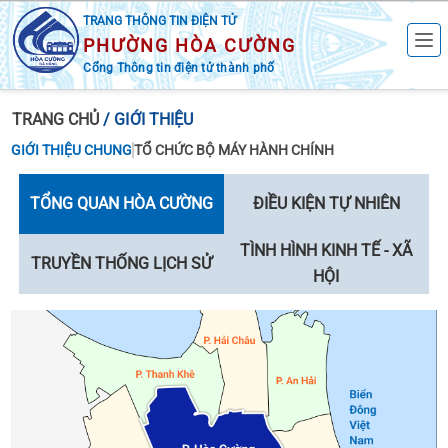
TRANG THÔNG TIN ĐIỆN TỬ
PHƯỜNG HÒA CƯỜNG
Cổng Thông tin điện tử thành phố
TRANG CHỦ
/ GIỚI THIỆU
GIỚI THIỆU CHUNG
TỔ CHỨC BỘ MÁY HÀNH CHÍNH
TỔNG QUAN HÒA CƯỜNG
ĐIỀU KIỆN TỰ NHIÊN
TÌNH HÌNH KINH TẾ - XÃ
TRUYỀN THỐNG LỊCH SỬ
HỘI