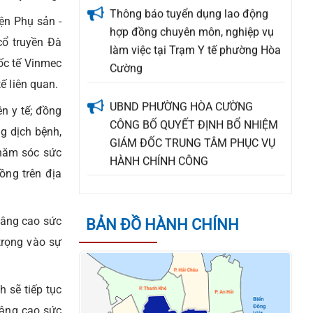
Cường
ện Phụ sản -
cổ truyền Đà
UBND PHƯỜNG HÒA CƯỜNG
ốc tế Vinmec
CÔNG BỐ QUYẾT ĐỊNH BỔ NHIỆM
ế liên quan.
GIÁM ĐỐC TRUNG TÂM PHỤC VỤ
HÀNH CHÍNH CÔNG
n y tế; đồng
g dịch bệnh,
THÔNG BÁO VỀ VIỆC TUYỂN NHÂN
chăm sóc sức
SỰ KÝ HỢP ĐỒNG LAO ĐỘNG LÀM
ồng trên địa
NHIỆM VỤ CÔNG CHỨC TẠI ĐẢNG
ỦY PHƯỜNG HÒA CƯỜNG, THÀNH
PHỐ ĐÀ NẴNG
nâng cao sức
BẢN ĐỒ HÀNH CHÍNH
trọng vào sự
Quyết định về việc giao kế hoạch
thu, nộp Quỹ Phòng, chống thiên tai
năm 2026
 sẽ tiếp tục
nâng cao sức