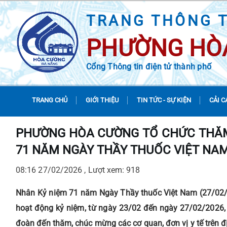
TRANG THÔNG T
PHƯỜNG HÒ
Cổng Thông tin điện tử thành phố
TRANG CHỦ
GIỚI THIỆU
TIN TỨC - SỰ KIỆN
CẢI C
PHƯỜNG HÒA CƯỜNG TỔ CHỨC THĂM,
71 NĂM NGÀY THẦY THUỐC VIỆT NAM (
08:16 27/02/2026 , Lượt xem: 918
Nhân Kỷ niệm 71 năm Ngày Thầy thuốc Việt Nam (27/02/
hoạt động kỷ niệm, từ ngày 23/02 đến ngày 27/02/202
đoàn đến thăm, chúc mừng các cơ quan, đơn vị y tế trên đ