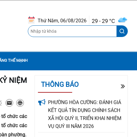
BỘ TRƯỞNG BỘ TÀI CHÍNH TRONG
LĨNH VỰC THUẾ
29 - 29 °C
Thứ Năm, 06/08/2026
THÔNG BÁO VỀ HỘI CHỢ TRIỂN
LÃM THIẾT BỊ TIẾT KIỆM NĂNG
LƯỢNG VÀ CHUYỂN ĐỔI XANH
NĂM 2026 TẠI THÀNH PHỐ ĐÀ
NẴNG
ĂNG THẾ MẠNH
PHƯỜNG HÒA CƯỜNG: ĐÁNH GIÁ
KỶ NIỆM
THÔNG BÁO
KẾT QUẢ TÍN DỤNG CHÍNH SÁCH
XÃ HỘI QUÝ II, TRIỂN KHAI NHIỆM
VỤ QUÝ III NĂM 2026
 tổ chức các
Thông báo tuyển dụng lao động
hợp đồng chuyên môn, nghiệp vụ
tổ chức các
làm việc tại Trạm Y tế phường Hòa
 bàn phường.