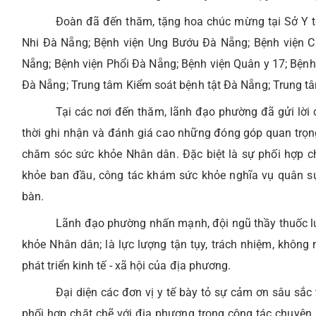
Đoàn đã đến thăm, tặng hoa chúc mừng tại Sở Y t
Nhi Đà Nẵng; Bệnh viện Ung Bướu Đà Nẵng; Bệnh viện C
Nẵng; Bệnh viện Phổi Đà Nẵng; Bệnh viện Quân y 17; Bệnh
Đà Nẵng; Trung tâm Kiểm soát bệnh tật Đà Nẵng; Trung tâm
Tại các nơi đến thăm, lãnh đạo phường đã gửi lời 
thời ghi nhận và đánh giá cao những đóng góp quan trọn
chăm sóc sức khỏe Nhân dân. Đặc biệt là sự phối hợp ch
khỏe ban đầu, công tác khám sức khỏe nghĩa vụ quân s
bàn.
Lãnh đạo phường nhấn mạnh, đội ngũ thầy thuốc lu
khỏe Nhân dân; là lực lượng tận tụy, trách nhiệm, khôn
phát triển kinh tế - xã hội của địa phương.
Đại diện các đơn vị y tế bày tỏ sự cảm ơn sâu sắc
phối hợp chặt chẽ với địa phương trong công tác chuyên