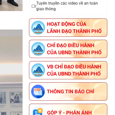
Tuyên truyền các video về an toàn
CẤP GIẤY PHÉP MÔI TRƯỜNG ĐỐI
giao thông
VỚI CƠ SỞ "CHI NHÁNH TẠI ĐÀ
NẴNG CÔNG TY CỔ PHẦN NHIÊN
LIỆU BAY PETROLIMEX"
THÔNG TIN ĐĂNG KÝ THAM GIA
HỘI NGHỊ KẾT NỐI GIAO THƯƠNG
GIỮA NHÀ CUNG CẤP VỚI CÁC
DOANH NGHIỆP XUẤT KHẨU VÀ TỔ
CHỨC XÚC TIẾN THƯƠNG MẠI CHO
SẢN PHẨM OCOP TẠI ĐÀ NẴNG
THÔNG TIN VỀ ĐOÀN GIAO DỊCH
XÚC TIẾN THƯƠNG MẠI TẠI LIÊN
BANG NGA