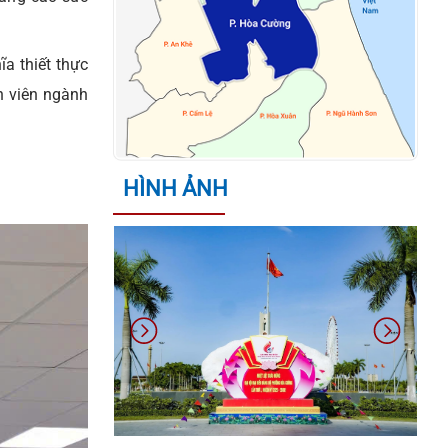
KẾ HOẠCH TỔ CHỨC CUỘC THI
TRÌNH DIỄN LÂN - SƯ - RỒNG HÒA
a thiết thực
CƯỜNG - ĐÀ NẴNG MỞ RỘNG NĂM
n viên ngành
2026
QUYẾT ĐỊNH VỀ VIỆC CÔNG NHẬN
CÁC SÁNG KIẾN NGÀNH GIÁO DỤC
HÌNH ẢNH
VÀ ĐÀO TẠO PHƯỜNG NĂM HỌC
2025-2026 CỦA PHƯỜNG HÒA
CƯỜNG
THÔNG BÁO ĐƯỜNG DÂY NÓNG
PHỤC VỤ DIFF 2026 CỦA UBND
THÀNH PHỐ ĐÀ NẴNG
THÔNG BÁO ĐĂNG KÝ THAM GIA
HỘI CHỢ TRIỂN LÃM HÀNG CÔNG