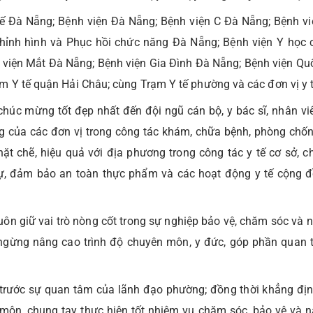
ế Đà Nẵng; Bệnh viện Đà Nẵng; Bệnh viện C Đà Nẵng; Bệnh vi
hỉnh hình và Phục hồi chức năng Đà Nẵng; Bệnh viện Y học 
 viện Mắt Đà Nẵng; Bệnh viện Gia Đình Đà Nẵng; Bệnh viện Qu
 Y tế quận Hải Châu; cùng Trạm Y tế phường và các đơn vị y t
chúc mừng tốt đẹp nhất đến đội ngũ cán bộ, y bác sĩ, nhân viê
g của các đơn vị trong công tác khám, chữa bệnh, phòng chốn
ặt chẽ, hiệu quả với địa phương trong công tác y tế cơ sở, 
ự, đảm bảo an toàn thực phẩm và các hoạt động y tế cộng đ
ôn giữ vai trò nòng cốt trong sự nghiệp bảo vệ, chăm sóc và 
g ngừng nâng cao trình độ chuyên môn, y đức, góp phần quan 
 trước sự quan tâm của lãnh đạo phường; đồng thời khẳng định
 môn, chung tay thực hiện tốt nhiệm vụ chăm sóc, bảo vệ và 