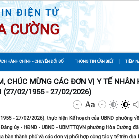
IN ĐIỆN TỬ
A CƯỜNG
ÁCH HÀNH CHÍNH - CHUYỂN ĐỔI SỐ
THÔNG TIN CẦN BIẾT
TIỀM N
 CHÚC MỪNG CÁC ĐƠN VỊ Y TẾ NHÂN 
27/02/1955 - 27/02/2026)
1955 - 27/02/2026), thực hiện Kế hoạch của UBND phường về
6, Đảng ủy - HĐND - UBND - UBMTTQVN phường Hòa Cường đã 
ịa bàn thành phố và các đơn vị phối hợp công tác y tế trên địa