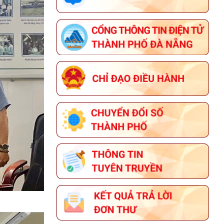
THÔNG BÁO HỘI THI SẢN PHẨM
THỦ CÔNG MỸ NGHỆ VIỆT NAM
NĂM 2026
KẾ HOẠCH TỔ CHỨC GIẢI BÁO CHÍ
VỀ XÂY DỰNG ĐẢNG (GIẢI BÚA
LIỀM VÀNG) THÀNH PHỐ ĐÀ
NẴNG NĂM 2026
THÔNG BÁO VỀ VIỆC TUYỂN DỤNG
LAO ĐỘNG HỢP ĐỒNG LÀM VIỆC
TẠI TRUNG TÂM CUNG ỨNG DỊCH
VỤ SỰ NGHIỆP CÔNG PHƯỜNG
HÒA CƯỜNG
THÔNG BÁO VỀ VIỆC ĐĂNG KÝ
THAM GIA CHƯƠNG TRÌNH OCOP