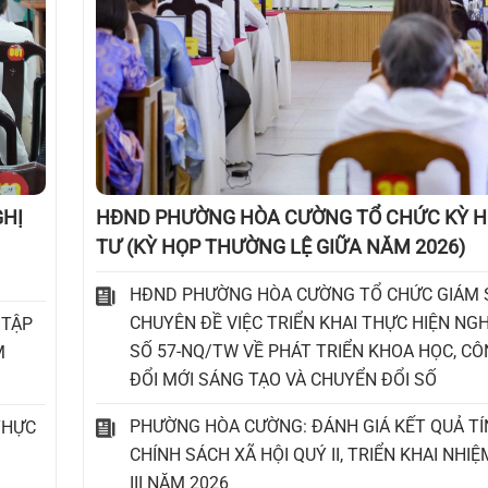
GHỊ
HĐND PHƯỜNG HÒA CƯỜNG TỔ CHỨC KỲ H
TƯ (KỲ HỌP THƯỜNG LỆ GIỮA NĂM 2026)
HĐND PHƯỜNG HÒA CƯỜNG TỔ CHỨC GIÁM 
CHUYÊN ĐỀ VIỆC TRIỂN KHAI THỰC HIỆN NG
 TẬP
SỐ 57-NQ/TW VỀ PHÁT TRIỂN KHOA HỌC, CÔ
M
ĐỔI MỚI SÁNG TẠO VÀ CHUYỂN ĐỔI SỐ
PHƯỜNG HÒA CƯỜNG: ĐÁNH GIÁ KẾT QUẢ T
THỰC
CHÍNH SÁCH XÃ HỘI QUÝ II, TRIỂN KHAI NHI
III NĂM 2026