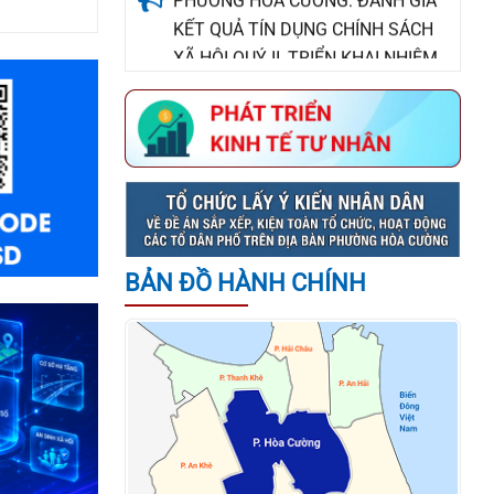
VỤ QUÝ III NĂM 2026
Thông báo tuyển dụng lao động
hợp đồng chuyên môn, nghiệp vụ
làm việc tại Trạm Y tế phường Hòa
Cường
UBND PHƯỜNG HÒA CƯỜNG
CÔNG BỐ QUYẾT ĐỊNH BỔ NHIỆM
GIÁM ĐỐC TRUNG TÂM PHỤC VỤ
BẢN ĐỒ HÀNH CHÍNH
HÀNH CHÍNH CÔNG
THÔNG BÁO VỀ VIỆC TUYỂN NHÂN
SỰ KÝ HỢP ĐỒNG LAO ĐỘNG LÀM
NHIỆM VỤ CÔNG CHỨC TẠI ĐẢNG
ỦY PHƯỜNG HÒA CƯỜNG, THÀNH
PHỐ ĐÀ NẴNG