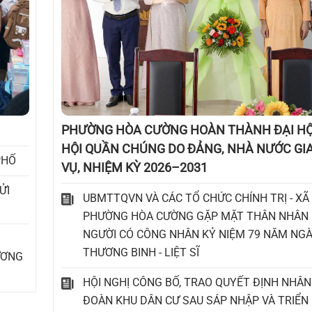
PHƯỜNG HÒA CƯỜNG HOÀN THÀNH ĐẠI HỘ
HỘI QUẦN CHÚNG DO ĐẢNG, NHÀ NƯỚC GI
PHỐ
VỤ, NHIỆM KỲ 2026–2031
ỬI
UBMTTQVN VÀ CÁC TỔ CHỨC CHÍNH TRỊ - XÃ
PHƯỜNG HÒA CƯỜNG GẶP MẶT THÂN NHÂN LI
NGƯỜI CÓ CÔNG NHÂN KỶ NIỆM 79 NĂM NG
THƯƠNG BINH - LIỆT SĨ
ƯƠNG
HỘI NGHỊ CÔNG BỐ, TRAO QUYẾT ĐỊNH NHÂN
ĐOÀN KHU DÂN CƯ SAU SÁP NHẬP VÀ TRIỂN 