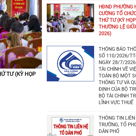
HĐND PHƯỜNG 
CƯỜNG TỔ CHỨC
THỨ TƯ (KỲ HỌP
THƯỜNG LỆ GIỮ
2026)
THÔNG BÁO TH
SỐ 110/2026/TT
NGÀY 28/7/2026
TÀI CHÍNH VỀ VI
Ứ TƯ (KỲ HỌP
TOÀN BỘ MỘT S
THÔNG TƯ VÀ QUYẾT
ĐỊNH CỦA BỘ T
BỘ TÀI CHÍNH T
LĨNH VỰC THUẾ
THÔNG TIN LIÊN
TRƯỞNG, TỔ PH
DÂN PHỐ