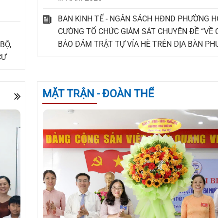
BAN KINH TẾ - NGÂN SÁCH HĐND PHƯỜNG H
CƯỜNG TỔ CHỨC GIÁM SÁT CHUYÊN ĐỀ “VỀ 
BẢO ĐẢM TRẬT TỰ VỈA HÈ TRÊN ĐỊA BÀN P
BỘ,
CƯ
MẶT TRẬN - ĐOÀN THỂ