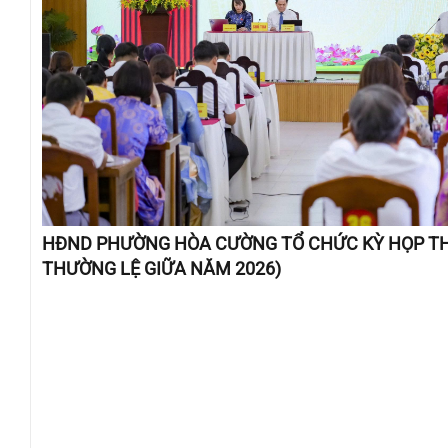
HĐND PHƯỜNG HÒA CƯỜNG TỔ CHỨC KỲ HỌP TH
THƯỜNG LỆ GIỮA NĂM 2026)