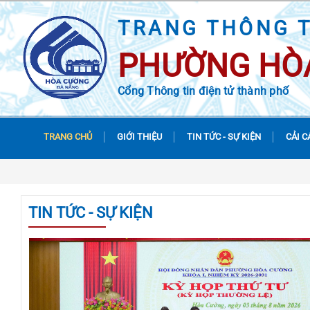
TRANG THÔNG T
PHƯỜNG HÒ
Cổng Thông tin điện tử thành phố
TRANG CHỦ
GIỚI THIỆU
TIN TỨC - SỰ KIỆN
CẢI C
TIN TỨC - SỰ KIỆN