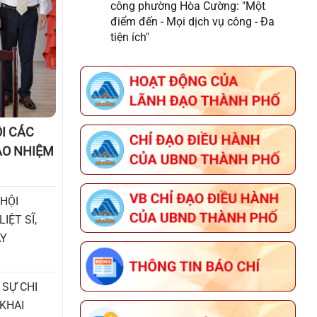
công phường Hòa Cường: "Một
HÒA CƯỜNG
điểm đến - Mọi dịch vụ công - Đa
tiện ích"
I CÁC
AO NHIỆM
 HỘI
ỆT SĨ,
ÀY
 SỰ CHI
KHAI