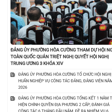
ĐẢNG ỦY PHƯỜNG HÒA CƯỜNG THAM DỰ HỘI N
TOÀN QUỐC QUÁN TRIỆT NGHỊ QUYẾT HỘI NGHỊ
TRUNG ƯƠNG 3 KHÓA XIV
ĐẢNG ỦY PHƯỜNG HÒA CƯỜNG TỔ CHỨC HỘI NGHỊ
HUẤN NGHIỆP VỤ CÔNG TÁC ĐẢNG, ĐẢNG VIÊN NĂ
2026
ĐẢNG ỦY PHƯỜNG HÒA CƯỜNG TỔNG KẾT 1 NĂM 
HIỆN CHÍNH QUYỀN ĐỊA PHƯƠNG 2 CẤP; ĐÁNH GIÁ
CÔNG TÁC 6 THÁNG ĐẦU NĂM, ĐỀ RA NHIỆM VỤ 6