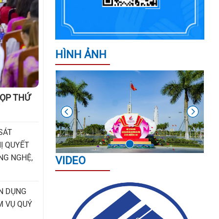
HOA QUỐC TẾ ĐÀ NẴNG (DIFF)
2026 CỦA UBND THÀNH PHỐ ĐÀ
NẴNG
HÌNH ẢNH
CÔNG KHAI BÁO CÁO ĐỀ XUẤT
CẤP GIẤY PHÉP MÔI TRƯỜNG ĐỐI
VỚI CƠ SỞ "CHI NHÁNH TẠI ĐÀ
ỌP THỨ
NẴNG CÔNG TY CỔ PHẦN NHIÊN
LIỆU BAY PETROLIMEX"
SÁT
THÔNG TIN ĐĂNG KÝ THAM GIA
HỊ QUYẾT
HỘI NGHỊ KẾT NỐI GIAO THƯƠNG
NG NGHỆ,
VIDEO
GIỮA NHÀ CUNG CẤP VỚI CÁC
DOANH NGHIỆP XUẤT KHẨU VÀ TỔ
CHỨC XÚC TIẾN THƯƠNG MẠI CHO
ÍN DỤNG
SẢN PHẨM OCOP TẠI ĐÀ NẴNG
ỆM VỤ QUÝ