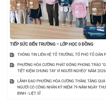
TIẾP SỨC ĐẾN TRƯỜNG – LỚP HỌC 0 ĐỒNG
THÔNG TIN LIÊN HỆ TỔ TRƯỞNG, TỔ PHÓ TỔ DÂN 
PHƯỜNG HÒA CƯỜNG PHÁT ĐỘNG PHONG TRÀO "G
TIẾT KIỆM CHUNG TAY VÌ NGƯỜI NGHÈO" NĂM 2026
LÃNH ĐẠO PHƯỜNG HÒA CƯỜNG THĂM, TẶNG QUÀ
NGƯỜI CÓ CÔNG NHÂN KỶ NIỆM 79 NĂM NGÀY TH
BINH - LIỆT SĨ