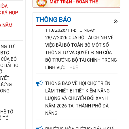
THÔNG BÁO THÔNG TƯ SỐ
HÒA
110/2026/TT-BTC NGÀY
 KỲ HỌP
28/7/2026 CỦA BỘ TÀI CHÍNH VỀ
THÔNG BÁO
VIỆC BÃI BỎ TOÀN BỘ MỘT SỐ
A NĂM
THÔNG TƯ VÀ QUYẾT ĐỊNH CỦA
BỘ TRƯỞNG BỘ TÀI CHÍNH TRONG
LĨNH VỰC THUẾ
ÔNG TƯ
-BTC
 CỦA BỘ
THÔNG BÁO VỀ HỘI CHỢ TRIỂN
ỆC BÃI BỎ
LÃM THIẾT BỊ TIẾT KIỆM NĂNG
Ố
LƯỢNG VÀ CHUYỂN ĐỔI XANH
NĂM 2026 TẠI THÀNH PHỐ ĐÀ
RƯỞNG
RONG
NẴNG
PHƯỜNG HÒA CƯỜNG: ĐÁNH GIÁ
 HỆ TỔ
KẾT QUẢ TÍN DỤNG CHÍNH SÁCH
Ó TỔ
XÃ HỘI QUÝ II, TRIỂN KHAI NHIỆM