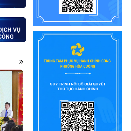
PHỤC VỤ DIFF 2026 CỦA UBND
THÀNH PHỐ ĐÀ NẴNG
THÔNG BÁO ĐĂNG KÝ THAM GIA
HỘI CHỢ TRIỂN LÃM HÀNG CÔNG
NGHIỆP NÔNG THÔN – KHƠI
NGUỒN ĐỔI MỚI, THÚC ĐẨY
THƯƠNG HIỆU VIỆT NĂM 2026
THÔNG BÁO THỜI GIAN TỔ CHỨC
HỘI NGHỊ KẾT NỐI GIAO THƯƠNG
VÀ TRƯNG BÀY, GIỚI THIỆU SẢN
PHẨM OCOP THÀNH PHỐ ĐÀ
NẴNG
THÔNG BÁO LỄ HỘI ĐÀ NẴNG
FOOD TOUR 2026 VÀ LỄ HỘI PHÁO