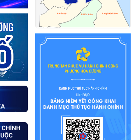
Quyết định về việc giao kế hoạch
thu, nộp Quỹ Phòng, chống thiên tai
năm 2026
KẾ HOẠCH TỔ CHỨC CUỘC THI
TRÌNH DIỄN LÂN - SƯ - RỒNG HÒA
CƯỜNG - ĐÀ NẴNG MỞ RỘNG NĂM
2026
QUYẾT ĐỊNH VỀ VIỆC CÔNG NHẬN
CÁC SÁNG KIẾN NGÀNH GIÁO DỤC
VÀ ĐÀO TẠO PHƯỜNG NĂM HỌC
2025-2026 CỦA PHƯỜNG HÒA
CƯỜNG
THÔNG BÁO ĐƯỜNG DÂY NÓNG