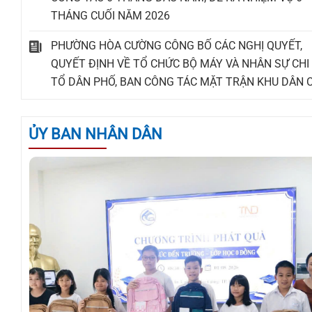
THÁNG CUỐI NĂM 2026
PHƯỜNG HÒA CƯỜNG CÔNG BỐ CÁC NGHỊ QUYẾT,
QUYẾT ĐỊNH VỀ TỔ CHỨC BỘ MÁY VÀ NHÂN SỰ CHI 
TỔ DÂN PHỐ, BAN CÔNG TÁC MẶT TRẬN KHU DÂN 
ỦY BAN NHÂN DÂN