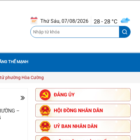
28 - 28 °C
Thứ Sáu, 07/08/2026
ĂNG THẾ MẠNH
THÔNG BÁO QUYẾT ĐỊNH CỦA
UBND THÀNH PHỐ BAN HÀNH
QUY ĐỊNH CHI TIẾT MỘT SỐ NỘI
DUNG VỀ QUẢN LÝ, SỬ DỤNG NHÀ
TRƯỜNG –
CHUNG CƯ TRÊN ĐỊA BÀN THÀNH
G
PHỐ ĐÀ NẴNG