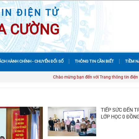
IN ĐIỆN TỬ
A CƯỜNG
ÁCH HÀNH CHÍNH - CHUYỂN ĐỔI SỐ
THÔNG TIN CẦN BIẾT
TIỀM N
Chào mừng bạn đến với Trang thông tin điện tử phường Hòa Cường
TIẾP SỨC ĐẾN 
LỚP HỌC 0 ĐỒN