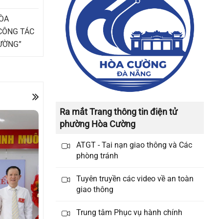
THÔNG TIN VỀ ĐOÀN GIAO DỊCH
ÒA
XÚC TIẾN THƯƠNG MẠI TẠI LIÊN
CÔNG TÁC
BANG NGA
HƯỜNG”
THÔNG BÁO HỘI THI SẢN PHẨM
THỦ CÔNG MỸ NGHỆ VIỆT NAM
NĂM 2026
Ra mắt Trang thông tin điện tử
KẾ HOẠCH TỔ CHỨC GIẢI BÁO CHÍ
phường Hòa Cường
VỀ XÂY DỰNG ĐẢNG (GIẢI BÚA
LIỀM VÀNG) THÀNH PHỐ ĐÀ
ATGT - Tai nạn giao thông và Các
NẴNG NĂM 2026
phòng tránh
THÔNG BÁO VỀ VIỆC TUYỂN DỤNG
Tuyên truyền các video về an toàn
giao thông
LAO ĐỘNG HỢP ĐỒNG LÀM VIỆC
TẠI TRUNG TÂM CUNG ỨNG DỊCH
Trung tâm Phục vụ hành chính
VỤ SỰ NGHIỆP CÔNG PHƯỜNG