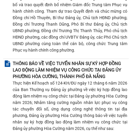
bố và trao quyết định bổ nhiệm Giám đốc Trung tâm Phục vụ
hành chính công. Tham dự trao Quyết định và chúc mừng có
Đồng chí Hồ Thuyên, Bí thư Đảng ủy, Chủ tịch HĐND phường;
Đồng chí Trương Thanh Dũng, Phó Bí thư Đảng ủy, Chủ tịch
UBND phường; Đồng chí Trương Thị Thanh Thủy, Phó chủ tịch
HĐND phường, các đồng chí UVBTV Đảng ủy, các Phó Chủ tịch
UBND phường cùng toàn thể cán bộ, công chức Trung tâm
Phục vụ hành chính công phường.
THÔNG BÁO VỀ VIỆC TUYỂN NHÂN SỰ KÝ HỢP ĐỒNG
LAO ĐỘNG LÀM NHIỆM VỤ CÔNG CHỨC TẠI ĐẢNG ỦY
PHƯỜNG HÒA CƯỜNG, THÀNH PHỐ ĐÀ NẴNG
Thực hiện Kế hoạch số 124-KH/ĐU ngày 12 tháng 6 năm 2026
của Ban Thường vụ Đảng ủy phường về việc ký hợp đồng lao
động làm nhiệm vụ công chức tại Đảng ủy phường Hòa Cường
năm 2026; Nhằm tăng cường nguồn nhân lực phục vụ công
tác chuyển đổi số, ứng dụng công nghệ thông tin tại địa
phương, Đảng ủy phường Hòa Cường thông báo về việc tuyển
nhân sự ký hợp đồng lao động làm nhiệm vụ công chức tại
Đảng ủy phường Hòa Cường năm 2026, cụ thể như sau: