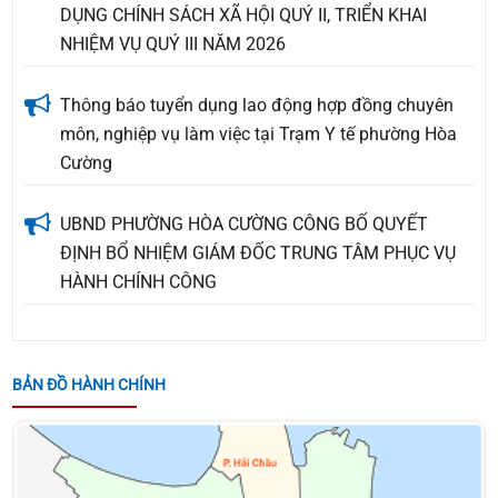
NHIỆM VỤ QUÝ III NĂM 2026
Thông báo tuyển dụng lao động hợp đồng chuyên
môn, nghiệp vụ làm việc tại Trạm Y tế phường Hòa
Cường
UBND PHƯỜNG HÒA CƯỜNG CÔNG BỐ QUYẾT
ĐỊNH BỔ NHIỆM GIÁM ĐỐC TRUNG TÂM PHỤC VỤ
HÀNH CHÍNH CÔNG
THÔNG BÁO VỀ VIỆC TUYỂN NHÂN SỰ KÝ HỢP
ĐỒNG LAO ĐỘNG LÀM NHIỆM VỤ CÔNG CHỨC TẠI
ĐẢNG ỦY PHƯỜNG HÒA CƯỜNG, THÀNH PHỐ ĐÀ
BẢN ĐỒ HÀNH CHÍNH
NẴNG
Quyết định về việc giao kế hoạch thu, nộp Quỹ