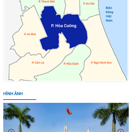
Phòng, chống thiên tai năm 2026
KẾ HOẠCH TỔ CHỨC CUỘC THI TRÌNH DIỄN LÂN -
SƯ - RỒNG HÒA CƯỜNG - ĐÀ NẴNG MỞ RỘNG NĂM
2026
QUYẾT ĐỊNH VỀ VIỆC CÔNG NHẬN CÁC SÁNG KIẾN
NGÀNH GIÁO DỤC VÀ ĐÀO TẠO PHƯỜNG NĂM HỌC
2025-2026 CỦA PHƯỜNG HÒA CƯỜNG
THÔNG BÁO ĐƯỜNG DÂY NÓNG PHỤC VỤ DIFF
2026 CỦA UBND THÀNH PHỐ ĐÀ NẴNG
HÌNH ẢNH
THÔNG BÁO ĐĂNG KÝ THAM GIA HỘI CHỢ TRIỂN
LÃM HÀNG CÔNG NGHIỆP NÔNG THÔN – KHƠI
NGUỒN ĐỔI MỚI, THÚC ĐẨY THƯƠNG HIỆU VIỆT
NĂM 2026