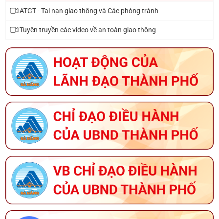
ATGT - Tai nạn giao thông và Các phòng tránh
THÔNG TIN VỀ ĐOÀN GIAO DỊCH XÚC TIẾN
Tuyên truyền các video về an toàn giao thông
THƯƠNG MẠI TẠI LIÊN BANG NGA
THÔNG BÁO HỘI THI SẢN PHẨM THỦ CÔNG MỸ
NGHỆ VIỆT NAM NĂM 2026
KẾ HOẠCH TỔ CHỨC GIẢI BÁO CHÍ VỀ XÂY DỰNG
ĐẢNG (GIẢI BÚA LIỀM VÀNG) THÀNH PHỐ ĐÀ NẴNG
NĂM 2026
THÔNG BÁO VỀ VIỆC TUYỂN DỤNG LAO ĐỘNG HỢP
ĐỒNG LÀM VIỆC TẠI TRUNG TÂM CUNG ỨNG DỊCH
VỤ SỰ NGHIỆP CÔNG PHƯỜNG HÒA CƯỜNG
THÔNG BÁO VỀ VIỆC ĐĂNG KÝ THAM GIA CHƯƠNG
TRÌNH OCOP NĂM 2026