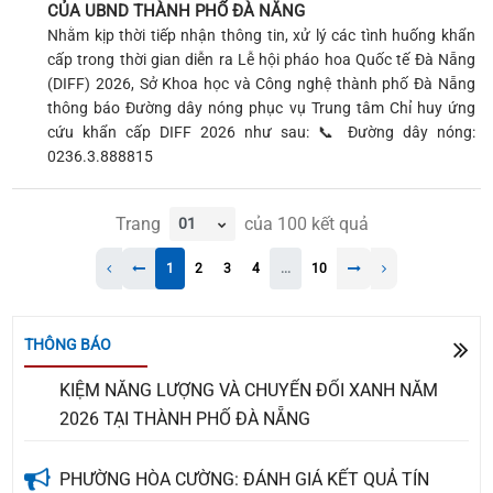
CỦA UBND THÀNH PHỐ ĐÀ NẴNG
Nhằm kịp thời tiếp nhận thông tin, xử lý các tình huống khẩn
cấp trong thời gian diễn ra Lễ hội pháo hoa Quốc tế Đà Nẵng
(DIFF) 2026, Sở Khoa học và Công nghệ thành phố Đà Nẵng
thông báo Đường dây nóng phục vụ Trung tâm Chỉ huy ứng
cứu khẩn cấp DIFF 2026 như sau: 📞 Đường dây nóng:
0236.3.888815
THÔNG BÁO THÔNG TƯ SỐ 110/2026/TT-BTC
NGÀY 28/7/2026 CỦA BỘ TÀI CHÍNH VỀ VIỆC BÃI
Trang
của
100
kết quả
BỎ TOÀN BỘ MỘT SỐ THÔNG TƯ VÀ QUYẾT ĐỊNH
CỦA BỘ TRƯỞNG BỘ TÀI CHÍNH TRONG LĨNH VỰC
1
2
3
4
...
10
THUẾ
THÔNG BÁO VỀ HỘI CHỢ TRIỂN LÃM THIẾT BỊ TIẾT
THÔNG BÁO
KIỆM NĂNG LƯỢNG VÀ CHUYỂN ĐỔI XANH NĂM
2026 TẠI THÀNH PHỐ ĐÀ NẴNG
PHƯỜNG HÒA CƯỜNG: ĐÁNH GIÁ KẾT QUẢ TÍN
DỤNG CHÍNH SÁCH XÃ HỘI QUÝ II, TRIỂN KHAI