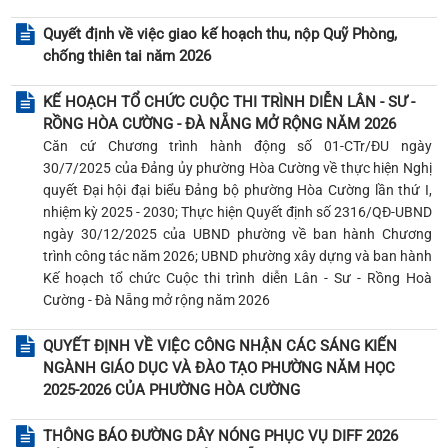
Quyết định về việc giao kế hoạch thu, nộp Quỹ Phòng,
chống thiên tai năm 2026
KẾ HOẠCH TỔ CHỨC CUỘC THI TRÌNH DIỄN LÂN - SƯ -
RỒNG HÒA CƯỜNG - ĐÀ NẴNG MỞ RỘNG NĂM 2026
Căn cứ Chương trình hành động số 01-CTr/ĐU ngày
30/7/2025 của Đảng ủy phường Hòa Cường về thực hiện Nghị
quyết Đại hội đại biểu Đảng bộ phường Hòa Cường lần thứ I,
nhiệm kỳ 2025 - 2030; Thực hiện Quyết định số 2316/QĐ-UBND
ngày 30/12/2025 của UBND phường về ban hành Chương
trình công tác năm 2026; UBND phường xây dựng và ban hành
Kế hoạch tổ chức Cuộc thi trình diễn Lân - Sư - Rồng Hoà
Cường - Đà Nẵng mở rộng năm 2026
QUYẾT ĐỊNH VỀ VIỆC CÔNG NHẬN CÁC SÁNG KIẾN
NGÀNH GIÁO DỤC VÀ ĐÀO TẠO PHƯỜNG NĂM HỌC
2025-2026 CỦA PHƯỜNG HÒA CƯỜNG
THÔNG BÁO ĐƯỜNG DÂY NÓNG PHỤC VỤ DIFF 2026