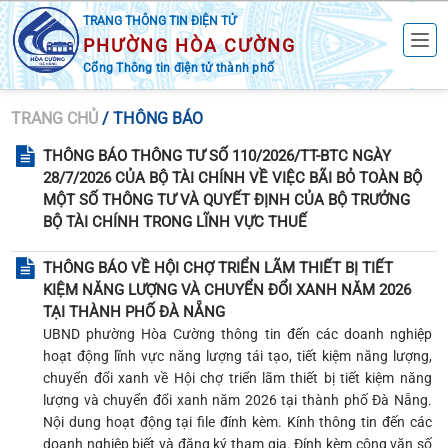
TRANG THÔNG TIN ĐIỆN TỬ
PHƯỜNG HÒA CƯỜNG
Cổng Thông tin điện tử thành phố
TRANG CHỦ
/ THÔNG BÁO
THÔNG BÁO THÔNG TƯ SỐ 110/2026/TT-BTC NGÀY
28/7/2026 CỦA BỘ TÀI CHÍNH VỀ VIỆC BÃI BỎ TOÀN BỘ
MỘT SỐ THÔNG TƯ VÀ QUYẾT ĐỊNH CỦA BỘ TRƯỞNG
BỘ TÀI CHÍNH TRONG LĨNH VỰC THUẾ
THÔNG BÁO VỀ HỘI CHỢ TRIỂN LÃM THIẾT BỊ TIẾT
KIỆM NĂNG LƯỢNG VÀ CHUYỂN ĐỔI XANH NĂM 2026
TẠI THÀNH PHỐ ĐÀ NẴNG
UBND phường Hòa Cường thông tin đến các doanh nghiệp
hoạt động lĩnh vực năng lượng tái tạo, tiết kiệm năng lượng,
chuyển đổi xanh về Hội chợ triển lãm thiết bị tiết kiệm năng
lượng và chuyển đổi xanh năm 2026 tại thành phố Đà Nẵng.
Nội dung hoạt động tại file đính kèm. Kính thông tin đến các
doanh nghiệp biết và đăng ký tham gia. Đính kèm công văn số